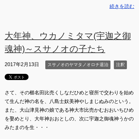
続きを読む
大年神、ウカノミタマ(宇迦之御
魂神)～スサノオの子たち
2017年2月13日
スサノオのヤマタノオロチ退治
注釈
さて、その櫛名田比売くしなだひめと寝所で交わりを始め
て生んだ神の名を、八島士奴美神やしまじぬみのという。
また、大山津見神の娘である神大市比売かむおおいちひめ
を娶めとり、大年神おおとしの、次に宇迦之御魂神うかの
みたまのを生・・・