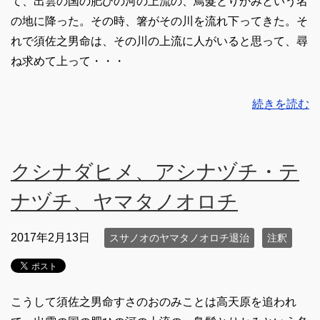
て、出雲の国の肥ひの河の上流の、鳥髮とりかみという名
の地に降った。その時、箸がその川を流れ下ってきた。そ
れで須佐之男命は、その川の上流に人がいると思って、尋
ね求めて上って・・・
続きを読む
クシナダヒメ、アシナヅチ・テ
ナヅチ、ヤマタノオロチ
2017年2月13日
スサノオのヤマタノオロチ退治
注釈
こうして須佐之男命すさのおのみことは高天原を追われ