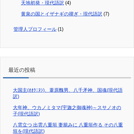
天地初発・現代語訳
(4)
黄泉の国とイザナギの禊ぎ・現代語訳
(7)
管理人プロフィール
(1)
最近の投稿
大国主(ｵｵｸﾆﾇｼ)、葦原醜男、八千矛神、国魂(現代語
訳)
大年神、ウカノミタマ(宇迦之御魂神)～スサノオの
子(現代語訳)
八雲立つ 出雲八重垣 妻籠みに 八重垣作る その八重
垣を(現代語訳)