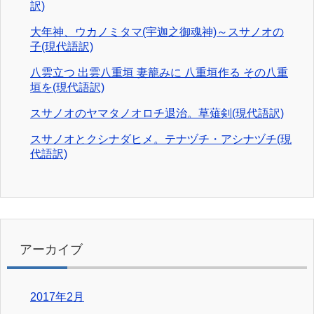
訳)
大年神、ウカノミタマ(宇迦之御魂神)～スサノオの
子(現代語訳)
八雲立つ 出雲八重垣 妻籠みに 八重垣作る その八重
垣を(現代語訳)
スサノオのヤマタノオロチ退治。草薙剣(現代語訳)
スサノオとクシナダヒメ。テナヅチ・アシナヅチ(現
代語訳)
アーカイブ
2017年2月