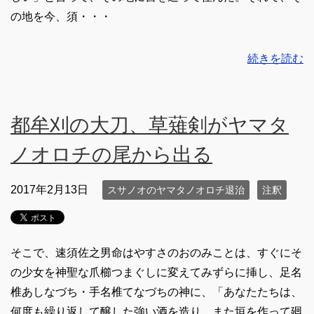
の地を今、須・・・
続きを読む
都牟刈の大刀、草薙剣がヤマタ
ノオロチの尾から出る
2017年2月13日
スサノオのヤマタノオロチ退治
注釈
そこで、速須佐之男命はやすさのおのみことは、すぐにそ
の少女を神聖な爪櫛つまぐしに変えてみずらに挿し、足名
椎あしなづち・手名椎てなづちの神に、「あなたたちは、
何度も繰り返して醸した強い酒を造り、また垣を作って廻