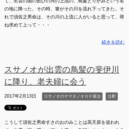
て、出雲の国の肥ひの河の上流の、鳥髮とりかみという名
の地に降った。その時、箸がその川を流れ下ってきた。そ
れで須佐之男命は、その川の上流に人がいると思って、尋
ね求めて上って・・・
続きを読む
スサノオが出雲の鳥髪の斐伊川
に降り、老夫婦に会う
2017年2月13日
スサノオのヤマタノオロチ退治
注釈
こうして須佐之男命すさのおのみことは高天原を追われ