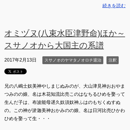
続きを読む
オミヅヌ(八束水臣津野命)ほか～
スサノオから大国主の系譜
2017年2月13日
スサノオのヤマタノオロチ退治
注釈
兄の八嶋士奴美神やしまじぬみのが、大山津見神おおやま
つみのの娘、名は木花知流比売このはなちるひめを娶って
生んだ子は、布波能母遅久奴須奴神ふはのもぢくぬすぬ
の。この神が淤迦美神おかみのの娘、名は日河比売ひかわ
ひめを娶って生・・・