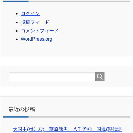
ログイン
投稿フィード
コメントフィード
WordPress.org
最近の投稿
大国主(ｵｵｸﾆﾇｼ)、葦原醜男、八千矛神、国魂(現代語