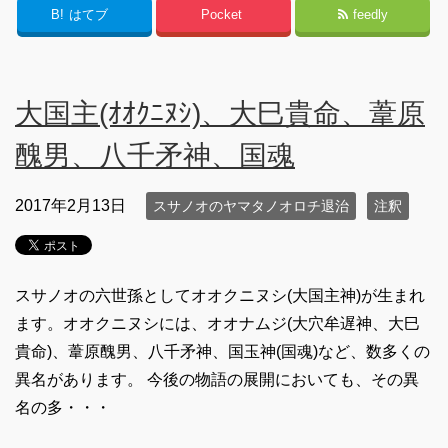
B!
はてブ
Pocket
feedly
大国主(ｵｵｸﾆﾇｼ)、大巳貴命、葦原
醜男、八千矛神、国魂
2017年2月13日
スサノオのヤマタノオロチ退治
注釈
スサノオの六世孫としてオオクニヌシ(大国主神)が生まれ
ます。オオクニヌシには、オオナムジ(大穴牟遅神、大巳
貴命)、葦原醜男、八千矛神、国玉神(国魂)など、数多くの
異名があります。 今後の物語の展開においても、その異
名の多・・・