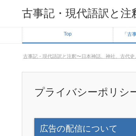
古事記・現代語訳と注
Top
「古
古事記・現代語訳と注釈〜日本神話、神社、古代史
プライバシーポリシ
広告の配信について