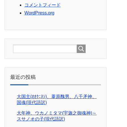
コメントフィード
WordPress.org
最近の投稿
大国主(ｵｵｸﾆﾇｼ)、葦原醜男、八千矛神、
国魂(現代語訳)
大年神、ウカノミタマ(宇迦之御魂神)～
スサノオの子(現代語訳)