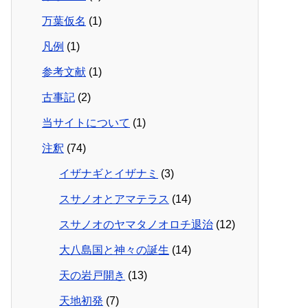
万葉仮名
(1)
凡例
(1)
参考文献
(1)
古事記
(2)
当サイトについて
(1)
注釈
(74)
イザナギとイザナミ
(3)
スサノオとアマテラス
(14)
スサノオのヤマタノオロチ退治
(12)
大八島国と神々の誕生
(14)
天の岩戸開き
(13)
天地初発
(7)