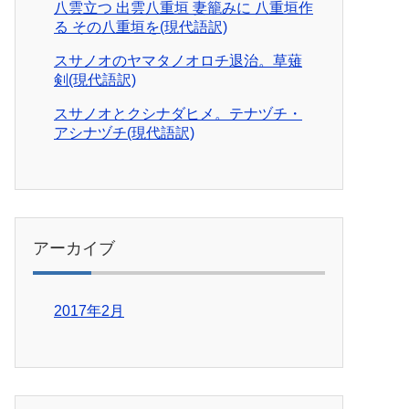
八雲立つ 出雲八重垣 妻籠みに 八重垣作
る その八重垣を(現代語訳)
スサノオのヤマタノオロチ退治。草薙
剣(現代語訳)
スサノオとクシナダヒメ。テナヅチ・
アシナヅチ(現代語訳)
アーカイブ
2017年2月