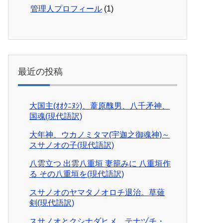
管理人プロフィール
(1)
最近の投稿
大国主(ｵｵｸﾆﾇｼ)、葦原醜男、八千矛神、
国魂(現代語訳)
大年神、ウカノミタマ(宇迦之御魂神)～
スサノオの子(現代語訳)
八雲立つ 出雲八重垣 妻籠みに 八重垣作
る その八重垣を(現代語訳)
スサノオのヤマタノオロチ退治。草薙
剣(現代語訳)
スサノオとクシナダヒメ。テナヅチ・