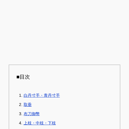
■目次
白丹寸手・青丹寸手
取垂
布刀御幣
上枝・中枝・下枝