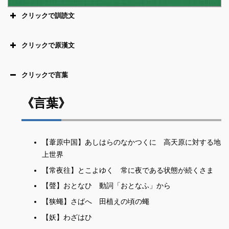
クリックで訓読文
すなは
あしはらのなかつくに
ことごと
くら
爾
葦原中国
悉
闇
クリックで原漢文
とこよ
よろず
おとなひ
常夜
萬
聲
クリックで言葉
さばへ
わざはひ
おこ
狭蝿
なす
妖
発
※1
那須
【此二字以音】
《言葉》
やほよろづ
かむ
八百萬
神
※
たかみむすひの
おもひかねの
高御産巣日
思金神
【葦原中国】あしはらのなかつくに 高天原に対する地
【訓集云都度比】
上世界
とこよ
ながなきどり
常世
長鳴鳥
【訓金云加尼】
【常夜往】とこよゆく 常に夜である状態が続くさま
かはかみ
かたしは
河上
堅石
【聲】おとなひ 動詞「おとなふ」から
※2
かなやま
かね
かぬち
あまつまら
ま
【狭蠅】さばへ 田植えの頃の蠅
金山
鉄
鍛人
天津麻羅
求
※3
【妖】わざはひ
いしこりどめの
おほ