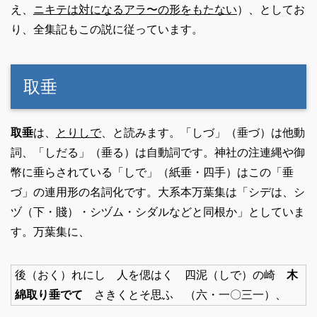
え、
ニキテは対になるアラ〜の形をもたない
）、としてお
り、全集記もこの説に従っています。
取垂
取垂
は、
とりしで
、と読みます。「しづ」（垂づ）は他動
詞、「しだる」（垂る）は自動詞です。神社の注連縄や御
幣に垂らされている「しで」（紙垂・四手）はこの「垂
づ」の連用形の名詞化です。大系本万葉集は「シデは、シ
ヅ（下・賤）・シヅム・シダルなどと同根か」としていま
す。万葉集に、
後（おく）れにし 人を偲はく 四泥（しで）の崎
木
綿取り垂でて
さきくとそ思ふ （六・一〇三一）、