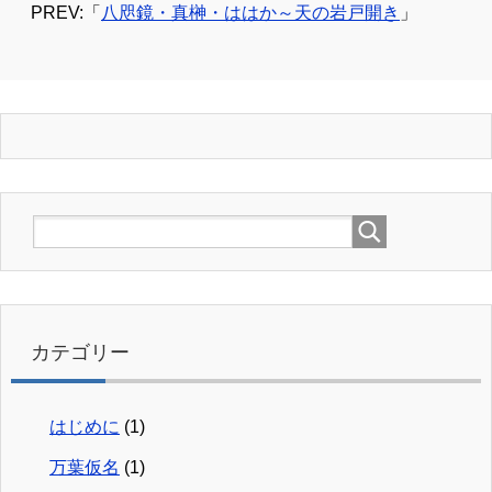
PREV:「
八咫鏡・真榊・ははか～天の岩戸開き
」
カテゴリー
はじめに
(1)
万葉仮名
(1)