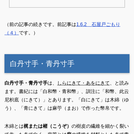
（前の記事の続きです。前記事は
1.6.2 石屋戸ごもり
（４）
です。）
白丹寸手・青丹寸手
白丹寸手・青丹寸手
は、
しらにきて・あをにきて
、と読み
ます。書紀には「白和幣・青和幣」、訓注に「和幣、此云
尼枳底（にきて）」とあります。「白にきて」は木綿（ゆ
う）、「青にきて」は麻苧（まお）で作った幣帛です。
木綿とは
梶または楮（こうぞ）
の樹皮の繊維を細かく裂い