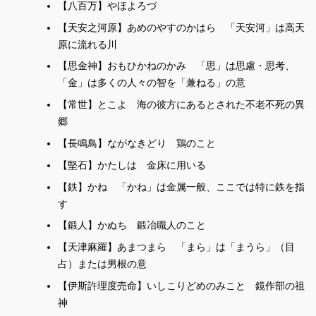
伊斯許理度売命
科
【八百万】やほよろづ
【麻羅二字以音】
【自伊
たまのおやの
やさか
まがたま
いほつ
【天安之河原】あめのやすのかはら 「天安河」は高天
玉祖命
八尺
勾
五百津
すま
原に流れる川
下六字以音】
あめのこやねの
ふとだまの
【思金神】おもひかねのかみ 「思」は思慮・思考、
る
天児屋命
布刀玉命
須麻流
「金」は多くの人々の智を「兼ねる」の意
よ
かぐやま
まをしか
うつぬき
召
香山
真男鹿
内抜
【常世】とこよ 海の彼方にあるとされた不老不死の異
【布刀二字以音下效此】
郷
ははか
【長鳴鳥】ながなきどり 鶏のこと
波波迦
うらな
占合
まかなは
【堅石】かたしは 金床に用いる
※4
麻迦那波
【此三字以音木名】
【鉄】かね 「かね」は金属一般、ここでは特に鉄を指
いほつ
まさかき
ほつえ
五百津
真賢木
こじにこじ
上枝
す
【自麻下四字以音】
つ
【鍛人】かぬち 鍛冶職人のこと
すまる
著
根許士爾許士
【自許下五字以音】
【天津麻羅】あまつまら 「まら」は「まうら」（目
なかつえ
やたかがみ
か
しづえ
しらにきて
中枝
八尺鏡
繋
下枝
白丹寸手
占）または男根の意
須麻流
【伊斯許理度売命】いしこりどめのみこと 鏡作部の祖
あをにきて
し
くさぐさ
青丹寸手
垂
種種
神
【訓八尺云八阿多】