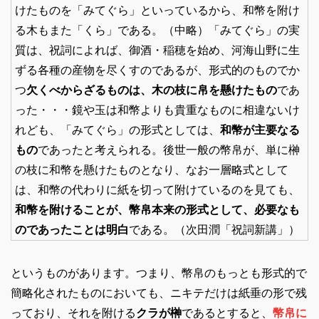
けたものを「みてぐら」といっているから、和幣を附け
る木もまた「くら」である。（中略）「みてぐら」の実
質は、祝詞によれば、御酒・稲穂を始め、河海山野に生
ずる各種の産物を尽くすのであるが、形式的のものでか
つ
欠くべからざるものは、木の枝に帛を懸けたもの
であ
った・・・鏡や玉は和幣よりも貴重なものに相違ないけ
れども、「みてぐら」の形式としては、
和幣が主要なる
もの
であったと考えられる。後世一般の幣帛が、単に榊
の枝に和幣を懸けたものとなり、なお一層略式として
は、和幣の代わりに紙を切って附けているのを見ても、
和幣を附けることが、幣帛本来の形式として、必要なも
のであったことは明白
である。（次田潤「祝詞新講」）
というものがあります。つまり、幣帛のもっとも形式的で
簡略化されたものにおいても、ニキテだけは紙垂の形で残
っており、それを附ける
クラが榊
であるとすると、
幣帛に