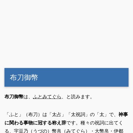
布刀御幣
布刀御幣
は、
ふとみてぐら
、と読みます。
「ふと」（布刀）は「太占」「太祝詞」の「太」で、
神事
に関わる事物に冠する称え辞
です。種々の祝詞に出てく
る、宇豆乃（うづの）幣帛（みてぐら）・大幣帛・伊都