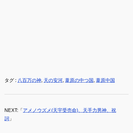
タグ :
八百万の神
,
天の安河
,
葦原の中つ国
,
葦原中国
NEXT:「
アメノウズメ(天宇受売命)、天手力男神、祝
詞
」