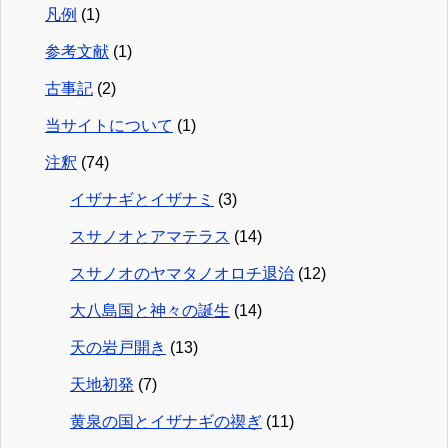
凡例
(1)
参考文献
(1)
古事記
(2)
当サイトについて
(1)
注釈
(74)
イザナギとイザナミ
(3)
スサノオとアマテラス
(14)
スサノオのヤマタノオロチ退治
(12)
大八島国と神々の誕生
(14)
天の岩戸開き
(13)
天地初発
(7)
黄泉の国とイザナギの禊ぎ
(11)