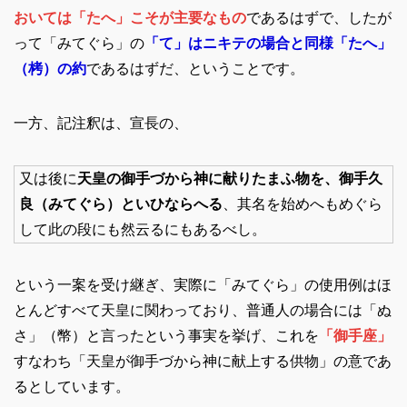
おいては「たへ」こそが主要なもの
であるはずで、したが
って「みてぐら」の
「て」はニキテの場合と同様「たへ」
（栲）の約
であるはずだ、ということです。
一方、記注釈は、宣長の、
又は後に
天皇の御手づから神に献りたまふ物を、御手久
良（みてぐら）といひならへる
、其名を始めへもめぐら
して此の段にも然云るにもあるべし。
という一案を受け継ぎ、実際に「みてぐら」の使用例はほ
とんどすべて天皇に関わっており、普通人の場合には「ぬ
さ」（幣）と言ったという事実を挙げ、これを
「御手座」
すなわち「天皇が御手づから神に献上する供物」の意であ
るとしています。