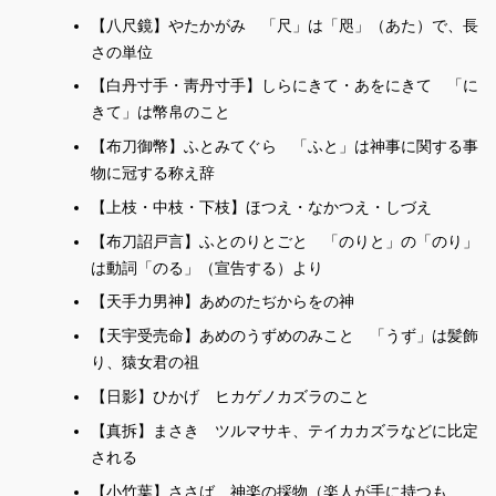
【八尺鏡】やたかがみ 「尺」は「咫」（あた）で、長
さの単位
【白丹寸手・靑丹寸手】しらにきて・あをにきて 「に
きて」は幣帛のこと
【布刀御幣】ふとみてぐら 「ふと」は神事に関する事
物に冠する称え辞
【上枝・中枝・下枝】ほつえ・なかつえ・しづえ
【布刀詔戸言】ふとのりとごと 「のりと」の「のり」
は動詞「のる」（宣告する）より
【天手力男神】あめのたぢからをの神
【天宇受売命】あめのうずめのみこと 「うず」は髪飾
り、猿女君の祖
【日影】ひかげ ヒカゲノカズラのこと
【真拆】まさき ツルマサキ、テイカカズラなどに比定
される
【小竹葉】ささば 神楽の採物（楽人が手に持つも