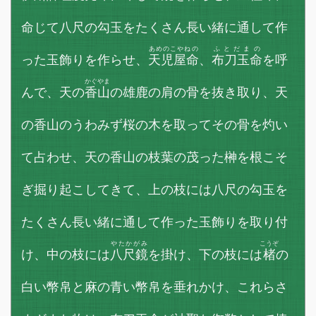
命じて八尺の勾玉をたくさん長い緒に通して作
あめのこやねの
ふとだまの
った玉飾りを作らせ、
天児屋命
、
布刀玉命
を呼
かぐやま
んで、天の
香山
の雄鹿の肩の骨を抜き取り、天
の香山のうわみず桜の木を取ってその骨を灼い
て占わせ、天の香山の枝葉の茂った榊を根こそ
ぎ掘り起こしてきて、上の枝には八尺の勾玉を
たくさん長い緒に通して作った玉飾りを取り付
やたかがみ
こうぞ
け、中の枝には
八尺鏡
を掛け、下の枝には
楮
の
白い幣帛と麻の青い幣帛を垂れかけ、これらさ