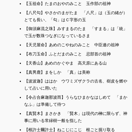
みてぐら
【玉祖命】たまのおやのみこと 玉作部の祖神
ふと
御幣
【訓垂云志殿】
【八尺勾】やさかのまがたま 「八尺」は（玉の緒が）
のりとごと
まを
あめのたぢからをの
ふと
詔戸言
白
天手力男神
とても長い、「勾」はＣ字形の玉
※5
ほ
布刀
わき
かく
あめのうずめの
【御須麻流之珠】みすまるのたま 「すまる」は「統」
掖
隠
天宇受売命
で玉が数珠つなぎになっているさま
布刀
ひかげ
たすき
まさき
かづら
日影
手次
真拆
鬘
【天児屋命】あめのこやねのみこと 中臣連の祖神
【布刀玉命】ふとだまのみこと 忌部首の祖神
し
ささば
たぐさ
為
小竹葉
手草
【天香山】あめのかぐやま 高天原にある山
いはやど
かむがか
石屋戸
うけ
とどろこし
神懸
【真男鹿】まをしか 「真」は美称
氣
【訓小竹云佐佐】
【此
【波波迦】ははか ウワミズザクラの古名、樹皮を燃や
むなぢ
もひも
お
胸乳
裳緒
ほと
忍
して占いに用いた
登杼呂許志
二字以音】
【此五字以
かれ
とよ
【令占合麻迦那波而】うらなひまかなはしめて 「まか
爾
動
※6
なふ」は準備して待つ
番登
音】
わら
咲
【真賢木】まさかき 「賢木」は現代の榊に限らず、神
事に用いる常緑樹一般を指した
【根許士爾許士】ねこじにこじ 根ごと掘り取る