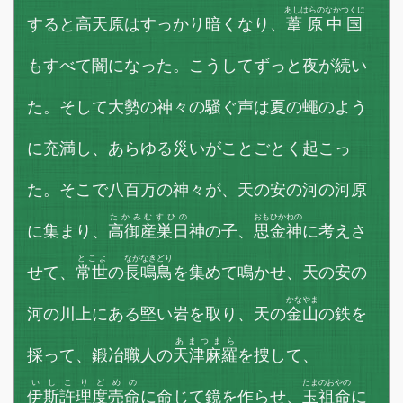
あしはらのなかつくに
すると高天原はすっかり暗くなり、
葦原中国
もすべて闇になった。こうしてずっと夜が続い
た。そして大勢の神々の騒ぐ声は夏の蠅のよう
に充満し、あらゆる災いがことごとく起こっ
た。そこで八百万の神々が、天の安の河の河原
たかみむすひの
おもひかねの
に集まり、
高御産巣日
神の子、
思金神
に考えさ
とこよ
ながなきどり
せて、
常世
の
長鳴鳥
を集めて鳴かせ、天の安の
かなやま
河の川上にある堅い岩を取り、天の
金山
の鉄を
あまつまら
採って、鍛冶職人の
天津麻羅
を捜して、
いしこりどめの
たまのおやの
伊斯許理度売命
に命じて鏡を作らせ、
玉祖命
に