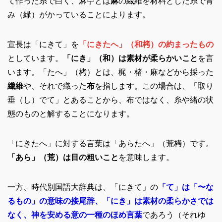
て作った糸で白く、麻苧とは
麻
の繊維を材料とした糸で青
み（緑）がかっていることによります。
宣長は「にきて」を
「にきたへ」（和栲）の約まったもの
としています。
「にき」（和）は素材が柔らかいこと
を言
います。「たへ」（栲）とは、梶・楮・麻などから採った
繊維
や、それで織った
布
を指します。この場合は、「取り
垂（し）でて」とあることから、布ではなく、糸や緒の状
態のものと解することになります。
「にきたへ」に対する言葉は「あらたへ」（荒栲）です。
「あら」（荒）は目の粗いこと
を意味します。
一方、時代別国語大辞典は、「にきて」の
「て」は「〜な
るもの」の意味の接尾辞、「にき」は素材の柔らかさでは
なく、神を安める意の一種のほめ言葉
であろう（それゆ