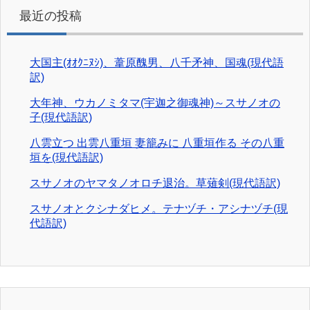
最近の投稿
大国主(ｵｵｸﾆﾇｼ)、葦原醜男、八千矛神、国魂(現代語
訳)
大年神、ウカノミタマ(宇迦之御魂神)～スサノオの
子(現代語訳)
八雲立つ 出雲八重垣 妻籠みに 八重垣作る その八重
垣を(現代語訳)
スサノオのヤマタノオロチ退治。草薙剣(現代語訳)
スサノオとクシナダヒメ。テナヅチ・アシナヅチ(現
代語訳)