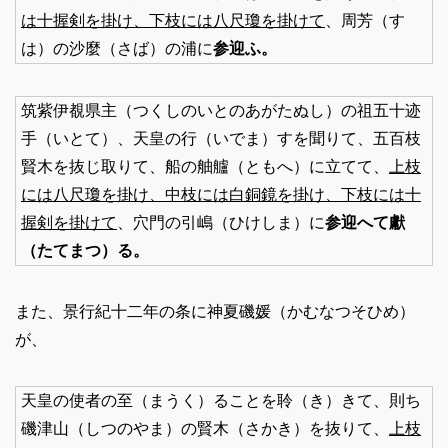
は十握剣を掛け、下枝には八尺瓊を掛けて
、周芳（す
は）の沙麼（さば）の浦に
参迎ふ。
筑紫伊覩県主（つくしのいとのあがたぬし）の祖五十迹
手（いとて）、天皇の行（いでま）すを聞りて、五百枝
賢木を抜じ取りて、船の舳艫（ともへ）に立てて、
上枝
には八尺瓊を掛け、中枝には白銅鏡を掛け、下枝には十
握剣を掛けて
、穴門の引嶋（ひけしま）に
参迎へて獻
（たてまつ）る。
また、景行紀十二年の条に神夏磯媛（かむなつそひめ）
が、
天皇の使者の至（まうく）ることを聆（き）きて、則ち
磯津山（しつのやま）の賢木（さかき）を抜りて、
上枝