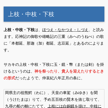
上枝・中枝・下枝
上枝・中枝・下枝
は、
ほつえ・なかつえ・しづえ
、と読み
ます。応神記の御歌や雄略記の三重（みへのうねべ）の歌
に「本都延、那迦（加）都延、志豆延」とあるのによりま
す。
サカキの上枝・中枝・下枝に玉・鏡・幣（または剣）を掛
けるというのは、
神を祭ったり、貴人を迎えたりするとき
の形式
だったようで、仲哀紀八年正月の条に、
岡県主の祖熊鰐（わに）、天皇の車駕（みゆき）を聞
（うけたまは）りて、予め五百枝の賢木を抜じ取りて、
九尋の船の舳にたてて、
上枝には白銅鏡を掛け、中枝に