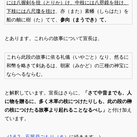
には八握剣を挂（とりか）け、中枝には八咫鏡を挂け、
下枝には八尺瓊を挂け
、亦（また）素幡（しらはた）を
船の舳に樹（た）てて、
参向（まうでき）て、
とあります。これらの故事について宣長は、
これら此段の故事に依る礼儀（いやごと）なり、然るに
和幣を略きて剣あるは、朝家（みかど）の三種の神宝に
ならへるならむ。
と解釈しています。宣長はさらに、
「さて中昔までも、人
に物を贈るに、多く木草の枝につけたりしも、此の段の榊
の枝につけたる故事より起れることなるべし」
と付け加え
ています。
（
1.6.2 石屋戸ごもり（６）
に続きます。）