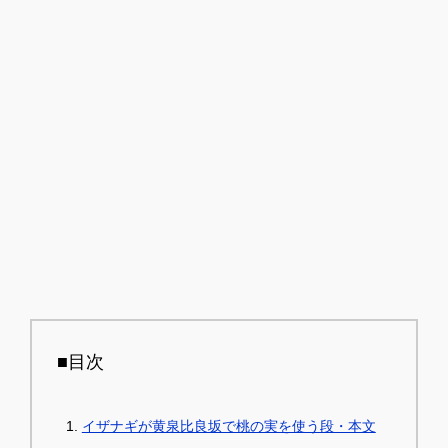
■目次
イザナギが黄泉比良坂で桃の実を使う段・本文