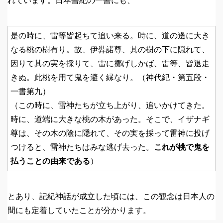
れています。日本書紀の一書にも、
是の時に、雷等皆起ちて追い来る。時に、道の邊に大き
なる桃の樹有り。故、伊弉諾尊、其の樹の下に隠れて、
因りて其の実を採りて、雷に擲げしかば、雷等、皆退走
きぬ。此桃を用て鬼を避く縁なり。（神代紀・第五段・
一書第九）
（この時に、雷神たちが立ち上がり、追いかけてきた。
時に、道端に大きな桃の木があった。そこで、イザナギ
尊は、その木の陰に隠れて、その実を採って雷神に投げ
つけると、雷神たちはみな逃げ去った。
これが桃で鬼を
払うことの由来である
）
とあり、記紀神話が成立した頃には、この観念は日本人の
間にも定着していたことが分かります。