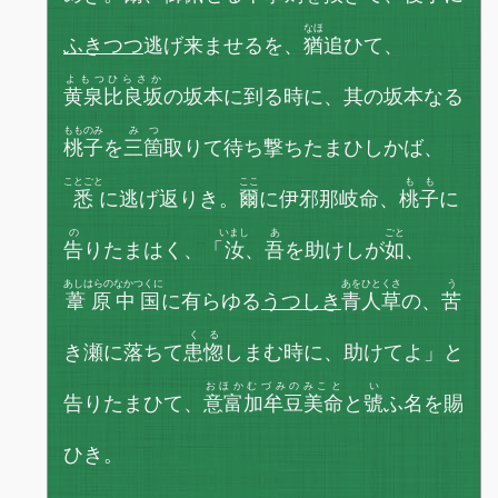
なほ
ふきつつ
逃げ来ませるを、
猶
追ひて、
よもつひらさか
黄泉比良坂
の坂本に到る時に、其の坂本なる
もものみ
みつ
桃子
を
三箇
取りて待ち撃ちたまひしかば、
ことごと
ここ
もも
悉
に逃げ返りき。
爾
に伊邪那岐命、
桃子
に
の
いまし
あ
ごと
告
りたまはく、「
汝
、
吾
を助けしが
如
、
あしはらのなかつくに
あをひとくさ
う
葦原中国
に有らゆる
うつしき
青人草
の、
苦
くる
き瀬に落ちて
患惚
しまむ時に、助けてよ」と
おほかむづみのみこと
い
告りたまひて、
意富加牟豆美命
と
號
ふ名を賜
ひき。