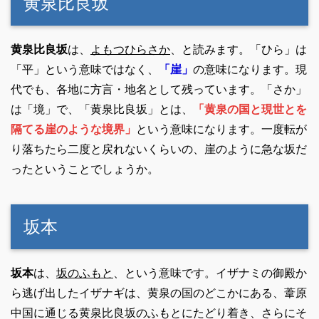
黄泉比良坂
黄泉比良坂
は、
よもつひらさか
、と読みます。「ひら」は
「平」という意味ではなく、
「崖」
の意味になります。現
代でも、各地に方言・地名として残っています。「さか」
は「境」で、「黄泉比良坂」とは、
「黄泉の国と現世とを
隔てる崖のような境界」
という意味になります。一度転が
り落ちたら二度と戻れないくらいの、崖のように急な坂だ
ったということでしょうか。
坂本
坂本
は、
坂のふもと
、という意味です。イザナミの御殿か
ら逃げ出したイザナギは、黄泉の国のどこかにある、葦原
中国に通じる黄泉比良坂のふもとにたどり着き、さらにそ