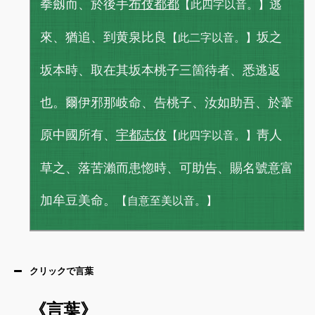
拳劔而、於後手
布伎都都
逃
【此四字以音。】
來、猶追、到黄泉比良
坂之
【此二字以音。】
坂本時、取在其坂本桃子三箇待者、悉逃返
也。爾伊邪那岐命、告桃子、汝如助吾、於葦
原中國所有、
宇都志伎
靑人
【此四字以音。】
草之、落苦瀨而患惚時、可助告、賜名號意富
加牟豆美命。
【自意至美以音。】
クリックで言葉
《言葉》