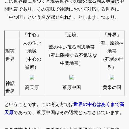
この世界観に基づくと現実世界での葦の茂る周辺地帯は中
間地帯であり、その意味で神話において対応する世界に
「中つ国」という名が冠せられた、とします。つまり、
「中心」
「辺境」
「外界」
人の住む
海、原始林
葦の生い茂る周辺地帯
現実
地域
地帯
（死に隣接する不気味な
世界
（中心の
（死者の世
中間地帯）
聖所）
界）
神話
高天原
葦原中国
黄泉の国
世界
ということです。この考え方では
世界の中心はあくまで高
天原
であって、葦原中国はその辺境とみなされています。