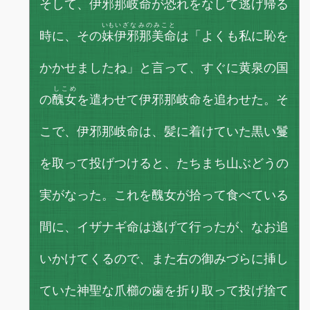
そして、
伊邪那岐命
が恐れをなして逃げ帰る
いも
いざなみのみこと
時に、その
妹
伊邪那美命
は「よくも私に恥を
かかせましたね」と言って、すぐに黄泉の国
しこめ
の
醜女
を遣わせて伊邪那岐命を追わせた。そ
こで、伊邪那岐命は、髪に着けていた黒い鬘
を取って投げつけると、たちまち山ぶどうの
実がなった。これを醜女が拾って食べている
間に、イザナギ命は逃げて行ったが、なお追
いかけてくるので、また右の御みづらに挿し
ていた神聖な爪櫛の歯を折り取って投げ捨て