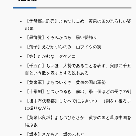
【予母都志許売】よもつしこめ 黄泉の国の恐ろしい姿
の鬼
【黒御鬘】くろみかづら 黒い髪飾り
【蒲子】えびかづらのみ 山ブドウの実
【笋】たかむな タケノコ
【千五百】ちいほ 大勢であることを表す、実際に千五
百という数を表すとする説もある
【黄泉軍】よもついくさ 黄泉の国の軍勢
【十拳剣】とつかつるぎ 前出、拳十個ほどの長さの剣
【後手布伎都都】しりへでにふきつつ （剣を）後ろ手
に振りながら
【黄泉比良坂】よもつひらさか 黄泉の国と葦原中国を
結ぶ坂
【坂本】さかもと 坂のふもと