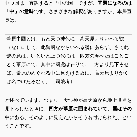
中つ国は、直訳すると「中の国」ですが、
問題になるのは
「中」の意味
です。さまざまな解釈がありますが、本居宣
長は、
葦原中國とは、もと天つ神代に、高天原よりいへる號
（な）にして、此御國ながらいへる號にあらず、さて此
號の意は、いといと上つ代には、四方の海べたはことご
とく葦原にて、其中に國處は在りて、上方より見下ろせ
ば、葦原のめぐれる中に見えける故に、高天原よりかく
は名づけたるなり。（國號考）
と述べています。つまり、天つ神が高天原から地上世界を
見下ろしたときに、
四方が葦原に囲まれていて、国はその
中
にある、そのように見えたからそう名付けられた、とい
うことです。