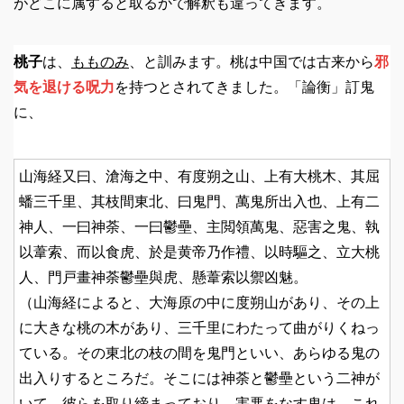
がどこに属すると取るかで解釈も違ってきます。
桃子
は、
もものみ
、と訓みます。桃は中国では古来から
邪
気を退ける呪力
を持つとされてきました。「論衡」訂鬼
に、
山海経又曰、滄海之中、有度朔之山、上有大桃木、其屈
蟠三千里、其枝間東北、曰鬼門、萬鬼所出入也、上有二
神人、一曰神荼、一曰鬱壘、主閲領萬鬼、惡害之鬼、執
以葦索、而以食虎、於是黄帝乃作禮、以時驅之、立大桃
人、門戸畫神荼鬱壘與虎、懸葦索以禦凶魅。
（山海経によると、大海原の中に度朔山があり、その上
に大きな桃の木があり、三千里にわたって曲がりくねっ
ている。その東北の枝の間を鬼門といい、あらゆる鬼の
出入りするところだ。そこには神荼と鬱壘という二神が
いて、彼らを取り締まっており、害悪をなす鬼は、これ