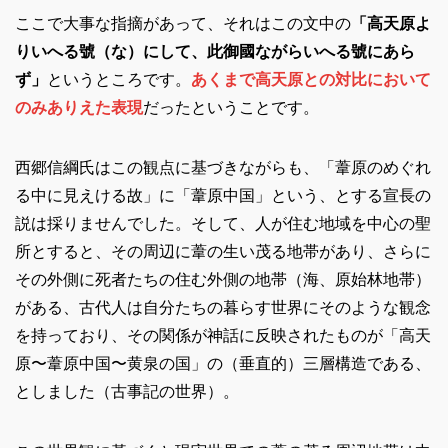
ここで大事な指摘があって、それはこの文中の
「高天原よ
りいへる號（な）にして、此御國ながらいへる號にあら
ず」
というところです。
あくまで高天原との対比において
のみありえた表現
だったということです。
西郷信綱氏はこの観点に基づきながらも、「葦原のめぐれ
る中に見えける故」に「葦原中国」という、とする宣長の
説は採りませんでした。そして、人が住む地域を中心の聖
所とすると、その周辺に葦の生い茂る地帯があり、さらに
その外側に死者たちの住む外側の地帯（海、原始林地帯）
がある、古代人は自分たちの暮らす世界にそのような観念
を持っており、その関係が神話に反映されたものが「高天
原〜葦原中国〜黄泉の国」の（垂直的）三層構造である、
としました（古事記の世界）。