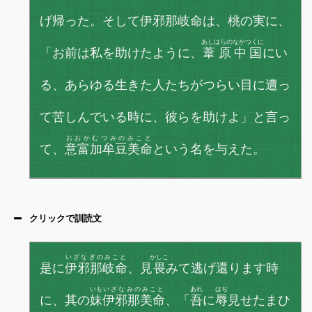
げ帰った。そして伊邪那岐命は、桃の実に、
あしはらのなかつくに
「お前は私を助けたように、
葦原中国
にい
る、あらゆる生きた人たちがつらい目に遭っ
て苦しんでいる時に、彼らを助けよ」と言っ
おおかむづみのみこと
て、
意富加牟豆美命
という名を与えた。
クリックで訓読文
いざなぎのみこと
かしこ
是に
伊邪那岐命
、見
畏
みて逃げ還ります時
いも
いざなみのみこと
あれ
はぢ
に、其の
妹
伊邪那美命
、「
吾
に
辱
見せたまひ