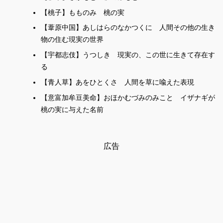
【桃子】もものみ 桃の実
【葦原中国】あしはらのなかつくに 人間その他の生き
物の住む現実の世界
【宇都志伎】うつしき 現実の、この世に生きて存在す
る
【青人草】あをひとくさ 人間を草に喩えた表現
【意富加牟豆美命】おほかむづみのみこと イザナギが
桃の実に与えた名前
広告