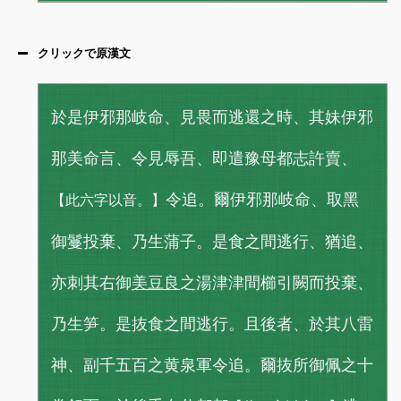
クリックで原漢文
於是伊邪那岐命、見畏而逃還之時、其妹伊邪
那美命言、令見辱吾、即遣豫母都志許賣、
令追。爾伊邪那岐命、取黑
【此六字以音。】
御鬘投棄、乃生蒲子。是食之間逃行、猶追、
亦刺其右御
美豆良
之湯津津間櫛引闕而投棄、
乃生笋。是抜食之間逃行。且後者、於其八雷
神、副千五百之黄泉軍令追。爾抜所御佩之十