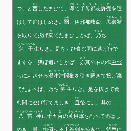
まを
やが
よもつしこめ
つ」と
言
したまひて、
即
て予母都志許売
を遣
かれ
くろみかづら
はして追はしめき。
爾
、伊邪那岐命、
黒御鬘
う
すなは
を取りて投げ
棄
てたまひしかば、
乃
ち
えびかづらのみ
は
い
蒲子
生りき。是を
ひ
食
む間に逃げ
行
で
ひり
な
また
ますを、
猶
ほ追いしかば、
亦
其の右の御
みづ
ゆつつまぐし
か
ら
に刺させる
湯津津間櫛
を引き
闕
きて投げ棄
たかむな
てたまへば、乃ち
笋
生りき。是を抜きて食
また
む間に逃げ行でましき。
且
後には、其の
やくさのいかづちがみ
ちいほ
よもついくさ
八雷神
に
千五百
の
黄泉軍
を副へて追はし
みはか
とつかつるぎ
しりへで
めき。爾、
御佩
せる
十拳剣
を抜きて、
後手
に