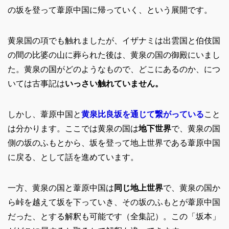
の坂を登って葦原中国に帰っていく、という展開です。
黄泉国の項でも触れましたが、イザナミは出雲国と伯伎国
の間の比婆の山に葬られた後は、黄泉の国の御殿にいまし
た。黄泉の国がどのようなもので、どこにあるのか、につ
いては古事記は
いっさい触れていません。
しかし、葦原中国と
黄泉比良坂を通じて繋がっている
こと
は分かります。ここでは黄泉の国は
地下世界
で、黄泉の国
側の坂のふもとから、坂を登って地上世界である葦原中国
に戻る、として話を進めています。
一方、黄泉の国と葦原中国は
同じ地上世界
で、黄泉の国か
ら峠を越えて坂を下っていき、その坂のふもとが葦原中国
だった、とする解釈も可能です（全集記）。この「坂本」