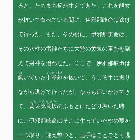
ると、たちまち筍が生えてきた。これを醜女
が抜いて食べている間に、伊邪那岐命は逃げ
て行った。また、その後に、伊邪那美命は、
その八柱の雷神たちに大勢の黄泉の軍勢を副
えて男神を追わせた。そこで、伊邪那岐命は
は
とつかつるぎ
佩
いていた
十拳剣
を抜いて、うしろ手に振り
ながら逃げて行ったが、なおも追いかけてき
よもつひらさか
て、
黄泉比良坂
のふもとにたどり着いた時
に、伊邪那岐命はそこに生っていた桃の実を
三つ取り、迎え撃つと、追手はことごとく逃