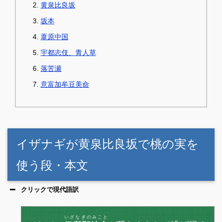
黄泉比良坂
坂本
葦原中国
宇都志伎、青人草
落苦瀬
意富加牟豆美命
イザナギが黄泉比良坂で桃の実を
使う段・本文
クリックで現代語訳
いざなぎのみこと