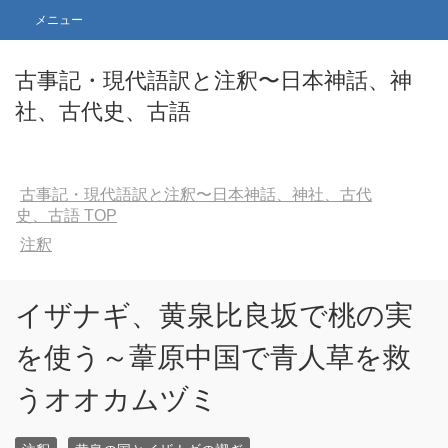
メニュー
古事記・現代語訳と注釈〜日本神話、神
社、古代史、古語
古事記・現代語訳と注釈〜日本神話、神社、古代
史、古語
TOP
注釈
イザナギ、黄泉比良坂で桃の実
を使う～葦原中国で青人草を救
うオオカムヅミ