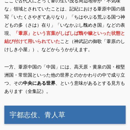
ここで古代人にとって葦の生い茂る周辺地帯が「不気味
な」領域とされていたことは、記紀における葦原中国の描
写「いたくさやぎてありなり」「ちはやぶる荒ぶる国つ神
どもの多（さは）在り」「いなかぶし醜めき国」などの表
現、
「葦原」という言葉がしばしば醜や穢といった状態と
結び付けて用いられていた
こと（神武記の御歌「葦原のし
けしき小屋」）、などからうかがえます。
一方、葦原中国の「中国」には、高天原・黄泉の国・根堅
洲国・常世国といった他の世界とのかかわりの中で成り立
つ、その
中央にある世界
、という意味があるとする見方も
あります（全集記）。
宇都志伎、青人草