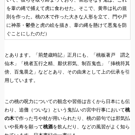
を葦の縄で捕えて虎に食わせた。そこで、黄帝は礼の規
則を作った。桃の木で作った大きな人形を立て、門や戸
に神荼・鬱壘と虎の絵を描き、葦の縄を懸けて悪鬼を防
ぐことにしたのだ）
とあります。「荊楚歳時記」正月にも、「桃板著戸 謂之
仙木」「桃者五行之精、厭伏邪気、制百鬼也」「挿桃符其
傍、百鬼畏之」などとあり、その由来として上の伝承を引
用しています。
この桃の呪力についての観念や習俗は古くから日本にも伝
わり、追儺（ついな）という鬼払いの宮中行事において
桃
の木
で作った弓や杖が用いられたり、桃の節句では邪気払
いや長寿を願って
桃酒
を飲んだり、などの風習がよく知ら