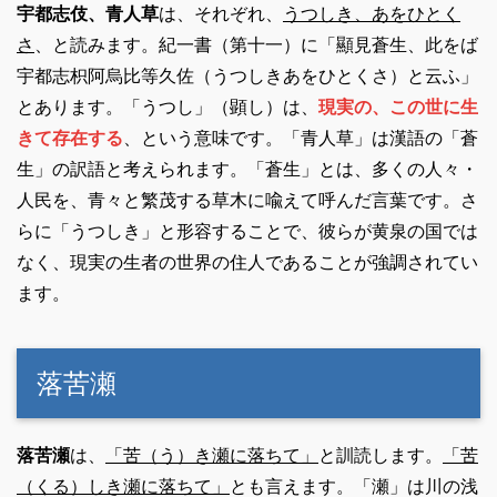
宇都志伎、青人草
は、それぞれ、
うつしき、あをひとく
さ
、と読みます。紀一書（第十一）に「顯見蒼生、此をば
宇都志枳阿烏比等久佐（うつしきあをひとくさ）と云ふ」
とあります。「うつし」（顕し）は、
現実の、この世に生
きて存在する
、という意味です。「青人草」は漢語の「蒼
生」の訳語と考えられます。「蒼生」とは、多くの人々・
人民を、青々と繁茂する草木に喩えて呼んだ言葉です。さ
らに「うつしき」と形容することで、彼らが黄泉の国では
なく、現実の生者の世界の住人であることが強調されてい
ます。
落苦瀬
落苦瀬
は、
「苦（う）き瀬に落ちて」
と訓読します。
「苦
（くる）しき瀬に落ちて」
とも言えます。「瀬」は川の浅