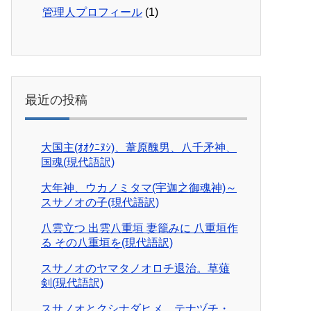
管理人プロフィール
(1)
最近の投稿
大国主(ｵｵｸﾆﾇｼ)、葦原醜男、八千矛神、
国魂(現代語訳)
大年神、ウカノミタマ(宇迦之御魂神)～
スサノオの子(現代語訳)
八雲立つ 出雲八重垣 妻籠みに 八重垣作
る その八重垣を(現代語訳)
スサノオのヤマタノオロチ退治。草薙
剣(現代語訳)
スサノオとクシナダヒメ。テナヅチ・