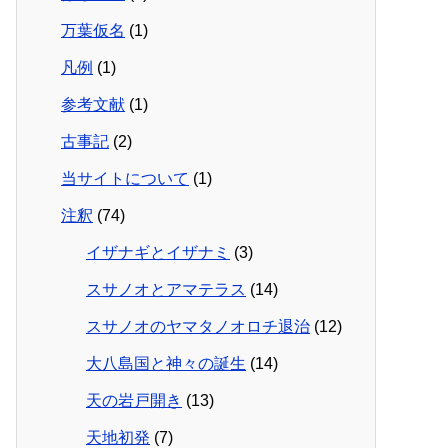
万葉仮名
(1)
凡例
(1)
参考文献
(1)
古事記
(2)
当サイトについて
(1)
注釈
(74)
イザナギとイザナミ
(3)
スサノオとアマテラス
(14)
スサノオのヤマタノオロチ退治
(12)
大八島国と神々の誕生
(14)
天の岩戸開き
(13)
天地初発
(7)