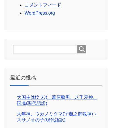
コメントフィード
WordPress.org
最近の投稿
大国主(ｵｵｸﾆﾇｼ)、葦原醜男、八千矛神、
国魂(現代語訳)
大年神、ウカノミタマ(宇迦之御魂神)～
スサノオの子(現代語訳)