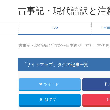
古事記・現代語訳と注
Top
「古
古事記・現代語訳と注釈〜日本神話、神社、古代史
「サイトマップ」タグの記事一覧
ツイート
B!
はてブ
P