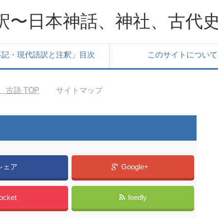
釈〜日本神話、神社、古代
事記・現代語訳と注釈」目次
このサイトについて
、古語
TOP
サイトマップ
シェア
Google+
ocket
feedly