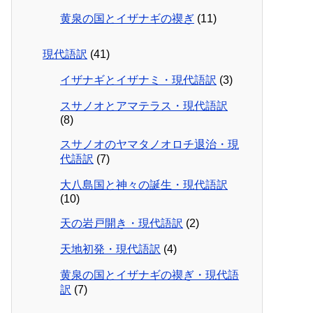
黄泉の国とイザナギの禊ぎ
(11)
現代語訳
(41)
イザナギとイザナミ・現代語訳
(3)
スサノオとアマテラス・現代語訳
(8)
スサノオのヤマタノオロチ退治・現
代語訳
(7)
大八島国と神々の誕生・現代語訳
(10)
天の岩戸開き・現代語訳
(2)
天地初発・現代語訳
(4)
黄泉の国とイザナギの禊ぎ・現代語
訳
(7)