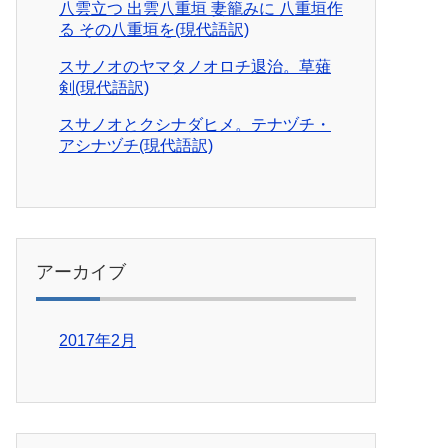
八雲立つ 出雲八重垣 妻籠みに 八重垣作
る その八重垣を(現代語訳)
スサノオのヤマタノオロチ退治。草薙
剣(現代語訳)
スサノオとクシナダヒメ。テナヅチ・
アシナヅチ(現代語訳)
アーカイブ
2017年2月